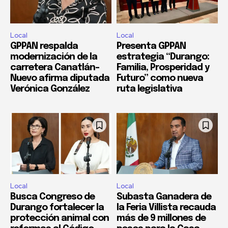
Local
Local
GPPAN respalda
Presenta GPPAN
modernización de la
estrategia “Durango:
carretera Canatlán–
Familia, Prosperidad y
Nuevo afirma diputada
Futuro” como nueva
Verónica González
ruta legislativa
Local
Local
Busca Congreso de
Subasta Ganadera de
Durango fortalecer la
la Feria Villista recauda
protección animal con
más de 9 millones de