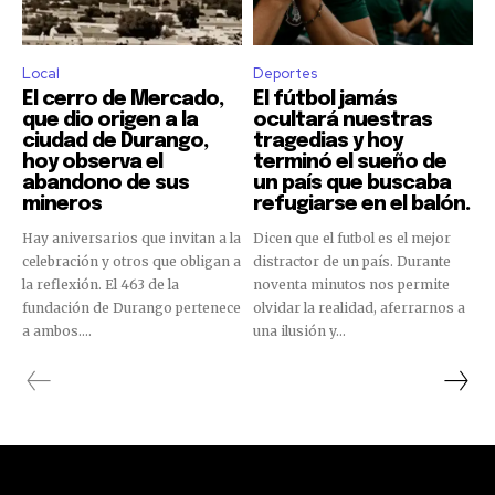
Local
Deportes
El cerro de Mercado,
El fútbol jamás
que dio origen a la
ocultará nuestras
ciudad de Durango,
tragedias y hoy
hoy observa el
terminó el sueño de
abandono de sus
un país que buscaba
mineros
refugiarse en el balón.
Hay aniversarios que invitan a la
Dicen que el futbol es el mejor
celebración y otros que obligan a
distractor de un país. Durante
la reflexión. El 463 de la
noventa minutos nos permite
fundación de Durango pertenece
olvidar la realidad, aferrarnos a
a ambos....
una ilusión y...