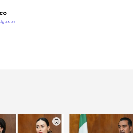
nco
adgo.com