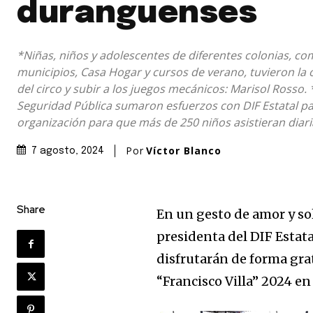
duranguenses
*Niñas, niños y adolescentes de diferentes colonias, co
municipios, Casa Hogar y cursos de verano, tuvieron la 
del circo y subir a los juegos mecánicos: Marisol Rosso. * 
Seguridad Pública sumaron esfuerzos con DIF Estatal pa
organización para que más de 250 niños asistieran diaria
Por
Víctor Blanco
7 agosto, 2024
Share
En un gesto de amor y so
presidenta del DIF Estat
disfrutarán de forma grat
“Francisco Villa” 2024 en