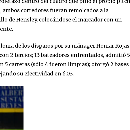
oletazo dentro del cuadro que pifió el propio pitc
, ambos corredores fueran remolcados a la
illo de Hensley, colocándose el marcador con un
ente.
a loma de los disparos por su mánager Homar Rojas
 con 2 tercios; 13 bateadores enfrentados, admitió 
on 5 carreras (sólo 4 fueron limpias); otorgó 2 bases
ejando su efectividad en 6.03.