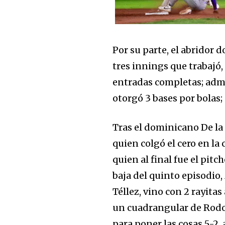
Por su parte, el abridor d
tres innings que trabajó,
entradas completas; admit
otorgó 3 bases por bolas; 
Tras el dominicano De la 
quien colgó el cero en la
quien al final fue el pit
baja del quinto episodio
Téllez, vino con 2 rayit
un cuadrangular de Rodol
para poner las cosas 5-2,