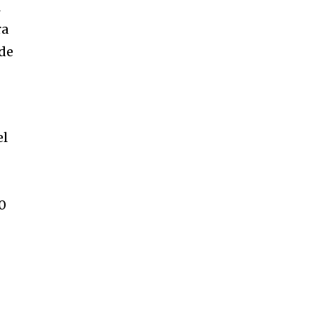
l
ra
 de
el
-0