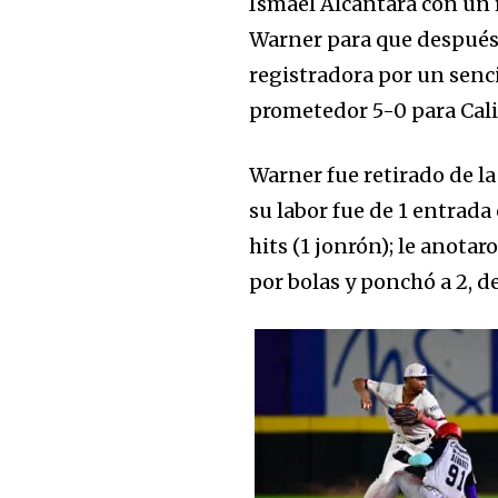
Ismael Alcántara con un r
Warner para que después
registradora por un senc
prometedor 5-0 para Cali
Warner fue retirado de l
su labor fue de 1 entrada
hits (1 jonrón); le anotar
por bolas y ponchó a 2, d