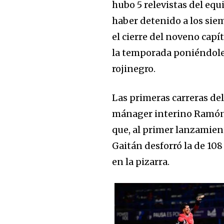
hubo 5 relevistas del equ
haber detenido a los sie
el cierre del noveno cap
la temporada poniéndole 
rojinegro.
Las primeras carreras de
mánager interino Ramón 
que, al primer lanzamien
Gaitán desforró la de 108
en la pizarra.