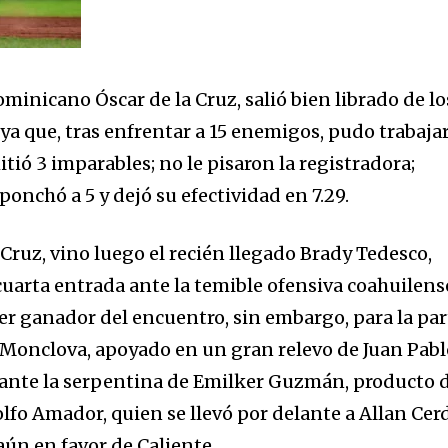
ominicano Óscar de la Cruz, salió bien librado de lo
 ya que, tras enfrentar a 15 enemigos, pudo trabajar
ió 3 imparables; no le pisaron la registradora;
ponchó a 5 y dejó su efectividad en 7.29.
Cruz, vino luego el recién llegado Brady Tedesco,
 cuarta entrada ante la temible ofensiva coahuilens
cher ganador del encuentro, sin embargo, para la par
, Monclova, apoyado en un gran relevo de Juan Pab
as ante la serpentina de Emilker Guzmán, producto 
fo Amador, quien se llevó por delante a Allan Cer
 aún en favor de Caliente.