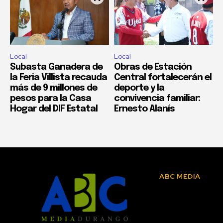
Local
Local
Subasta Ganadera de
Obras de Estación
la Feria Villista recauda
Central fortalecerán el
más de 9 millones de
deporte y la
pesos para la Casa
convivencia familiar:
Hogar del DIF Estatal
Ernesto Alanís
ABC MEDIA