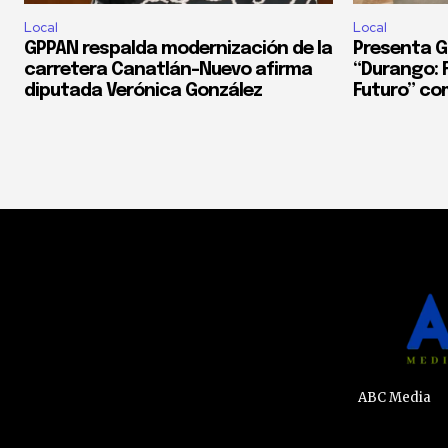
Local
Local
GPPAN respalda modernización de la
Presenta G
carretera Canatlán–Nuevo afirma
“Durango: F
diputada Verónica González
Futuro” co
ABC Media