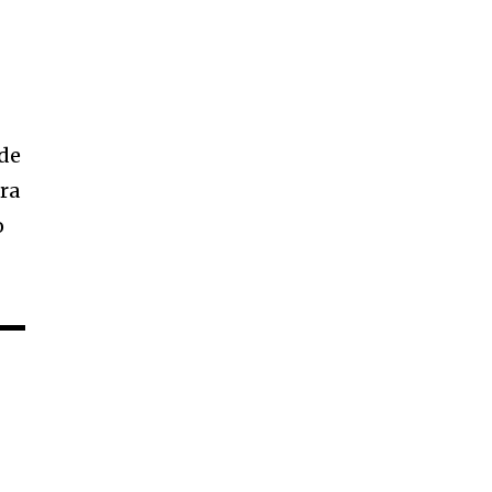
 de
ara
o