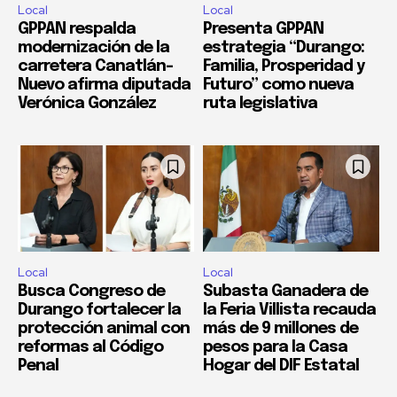
Local
Local
GPPAN respalda
Presenta GPPAN
modernización de la
estrategia “Durango:
carretera Canatlán–
Familia, Prosperidad y
Nuevo afirma diputada
Futuro” como nueva
Verónica González
ruta legislativa
Local
Local
Busca Congreso de
Subasta Ganadera de
Durango fortalecer la
la Feria Villista recauda
protección animal con
más de 9 millones de
reformas al Código
pesos para la Casa
Penal
Hogar del DIF Estatal