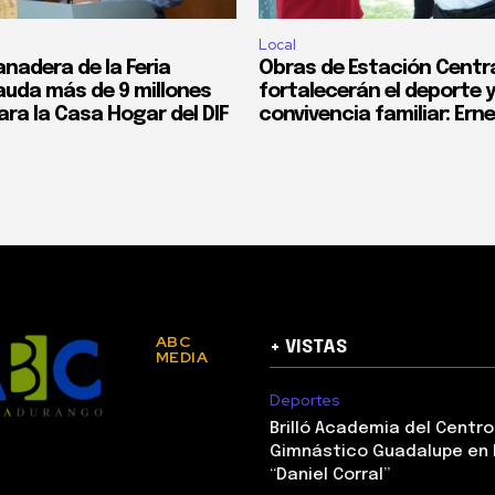
Local
nadera de la Feria
Obras de Estación Centr
cauda más de 9 millones
fortalecerán el deporte y
ra la Casa Hogar del DIF
convivencia familiar: Ern
ABC
+ VISTAS
MEDIA
Deportes
Brilló Academia del Centro
Gimnástico Guadalupe en 
“Daniel Corral”