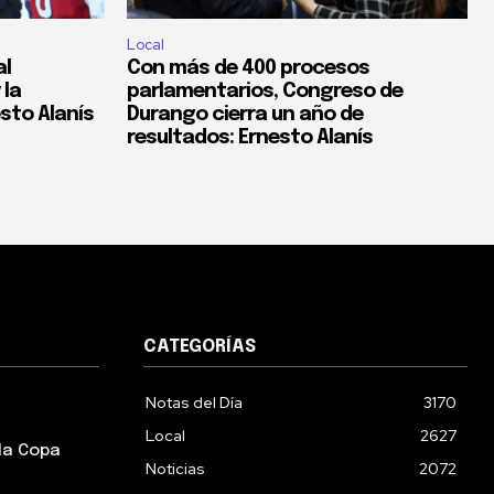
Local
al
Con más de 400 procesos
 la
parlamentarios, Congreso de
esto Alanís
Durango cierra un año de
resultados: Ernesto Alanís
CATEGORÍAS
Notas del Día
3170
Local
2627
la Copa
Noticias
2072