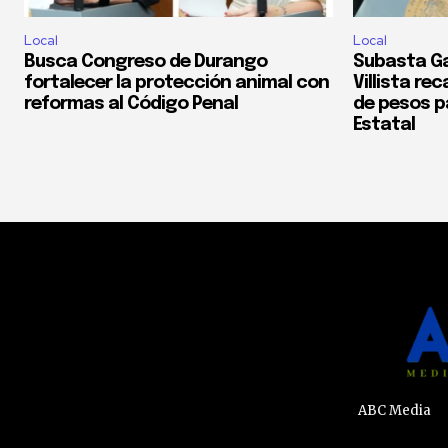
Local
Local
Busca Congreso de Durango
Subasta Ga
fortalecer la protección animal con
Villista re
reformas al Código Penal
de pesos pa
Estatal
ABC Media