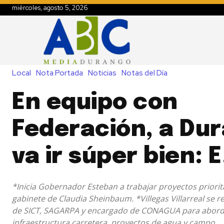
miércoles, agosto 5, 2026
Local
Nota Portada
Noticias
Notas del Día
En equipo con
Federación, a Dur
va ir súper bien: E
*Inicia Gobernador Esteban a trabajar proyectos priori
gabinete de Claudia Sheinbaum. *Villegas Villarreal se r
de SICT, SAGARPA y encargado de CONAGUA para abord
infraestructura carretera, proyectos de agua y campo.