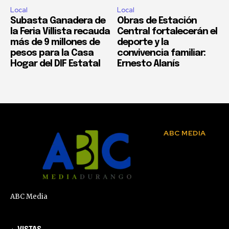
Local
Local
Subasta Ganadera de
Obras de Estación
la Feria Villista recauda
Central fortalecerán el
más de 9 millones de
deporte y la
pesos para la Casa
convivencia familiar:
Hogar del DIF Estatal
Ernesto Alanís
ABC MEDIA
ABC Media