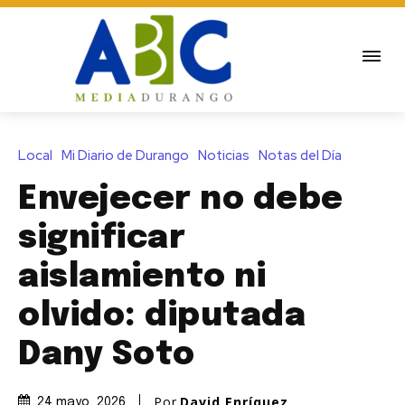
Local
Mi Diario de Durango
Noticias
Notas del Día
Envejecer no debe
significar
aislamiento ni
olvido: diputada
Dany Soto
Por
David Enríquez
24 mayo, 2026