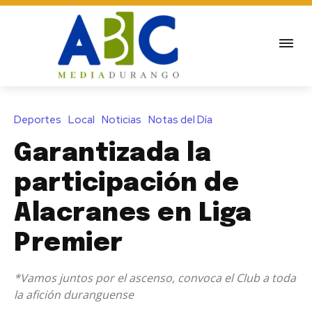
Deportes
Local
Noticias
Notas del Día
Garantizada la
participación de
Alacranes en Liga
Premier
*Vamos juntos por el ascenso, convoca el Club a toda
la afición duranguense