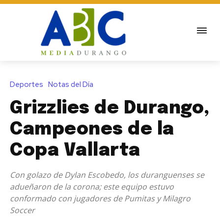
Deportes
Notas del Día
Grizzlies de Durango,
Campeones de la
Copa Vallarta
Con golazo de Dylan Escobedo, los duranguenses se
adueñaron de la corona; este equipo estuvo
conformado con jugadores de Pumitas y Milagro
Soccer