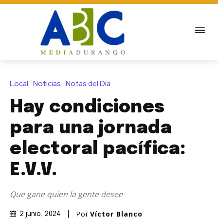
Local
Noticias
Notas del Día
Hay condiciones
para una jornada
electoral pacífica:
E.V.V.
Que gane quien la gente desee
Por
Víctor Blanco
2 junio, 2024