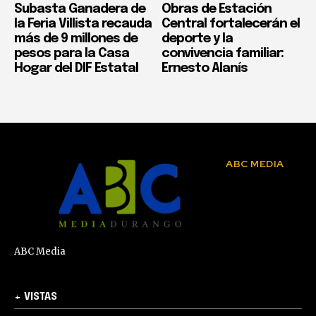
Subasta Ganadera de
Obras de Estación
la Feria Villista recauda
Central fortalecerán el
más de 9 millones de
deporte y la
pesos para la Casa
convivencia familiar:
Hogar del DIF Estatal
Ernesto Alanís
ABC MEDIA
ABC Media
+ VISTAS