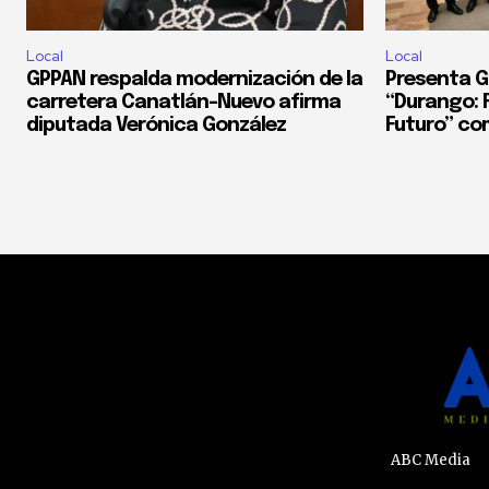
Local
Local
GPPAN respalda modernización de la
Presenta G
carretera Canatlán–Nuevo afirma
“Durango: F
diputada Verónica González
Futuro” co
ABC Media