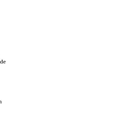
a
 de
n