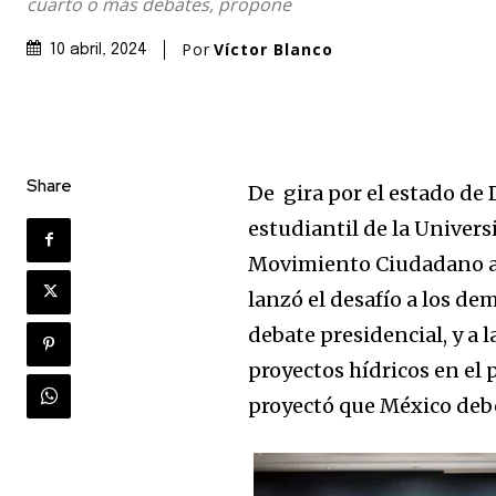
cuarto o más debates, propone
Por
Víctor Blanco
10 abril, 2024
Share
De gira por el estado de
estudiantil de la Unive
Movimiento Ciudadano a l
lanzó el desafío a los de
debate presidencial, y a 
proyectos hídricos en el 
proyectó que México deb