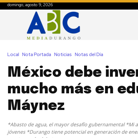
domingo, agosto 9, 2026
Local
Nota Portada
Noticias
Notas del Día
México debe inver
mucho más en ed
Máynez
*Abasto de agua, el mayor desafío gubernamental *Mi ag
jóvenes *Durango tiene potencial en generación de ene