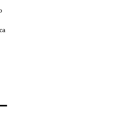
o
ca
n