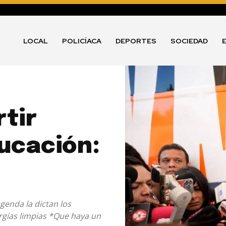
LOCAL
POLICÍACA
DEPORTES
SOCIEDAD
tir
ucación:
enda la dictan los
rgías limpias *Que haya un