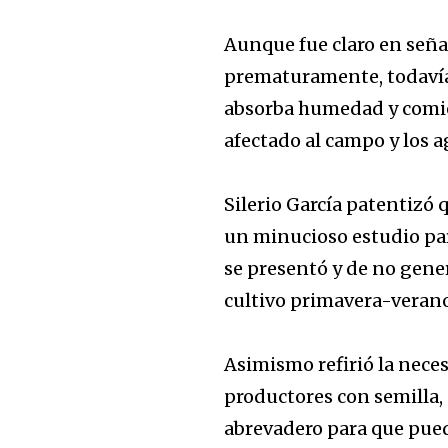
Aunque fue claro en seña
prematuramente, todavía 
absorba humedad y comie
afectado al campo y los 
Silerio García patentizó
un minucioso estudio par
se presentó y de no gener
cultivo primavera-veran
Asimismo refirió la nece
productores con semilla,
abrevadero para que pue