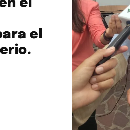
en el
ara el
erio.