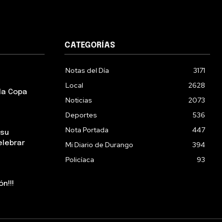
CATEGORÍAS
Notas del Día
3171
Local
2628
la Copa
Noticias
2073
Deportes
536
Nota Portada
447
 su
elebrar
Mi Diario de Durango
394
Policíaca
93
n!!!