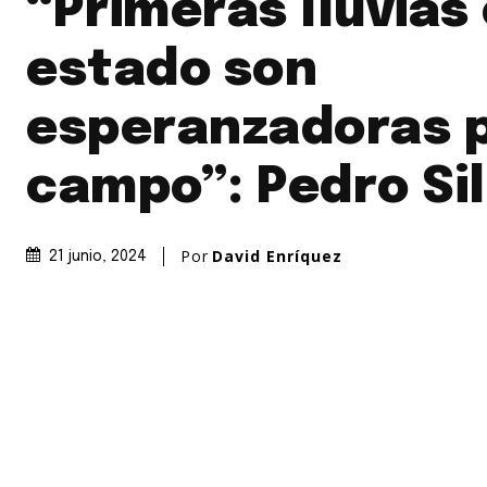
“Primeras lluvias 
estado son
esperanzadoras p
campo”: Pedro Sil
Por
David Enríquez
21 junio, 2024