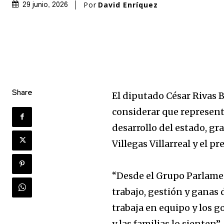
Por
David Enríquez
29 junio, 2026
Share
El diputado César Rivas B
considerar que represent
desarrollo del estado, gr
Villegas Villarreal y el 
“Desde el Grupo Parlamen
trabajo, gestión y ganas
trabaja en equipo y los g
y las familias lo sienten”