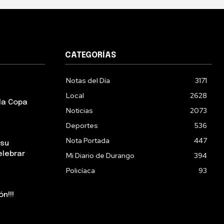
CATEGORÍAS
Notas del Día
3171
Local
2628
la Copa
Noticias
2073
Deportes
536
Nota Portada
447
 su
elebrar
Mi Diario de Durango
394
Policíaca
93
n!!!