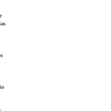
e
las
os
io
s