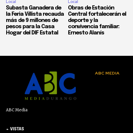
Local
Local
Subasta Ganadera de
Obras de Estación
la Feria Villista recauda
Central fortalecerán el
más de 9 millones de
deporte y la
pesos para la Casa
convivencia familiar:
Hogar del DIF Estatal
Ernesto Alanís
ABC MEDIA
ABC Media
+ VISTAS