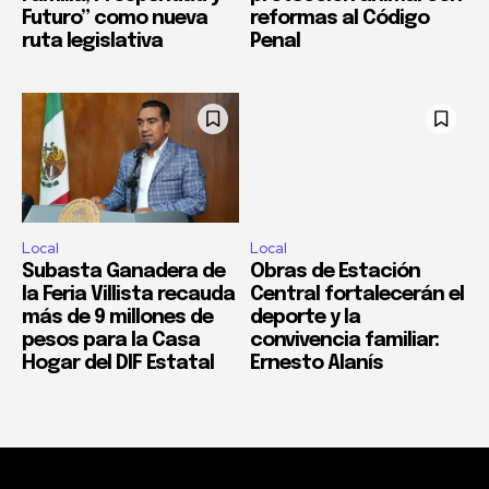
Futuro” como nueva
reformas al Código
ruta legislativa
Penal
Local
Local
Subasta Ganadera de
Obras de Estación
la Feria Villista recauda
Central fortalecerán el
más de 9 millones de
deporte y la
pesos para la Casa
convivencia familiar:
Hogar del DIF Estatal
Ernesto Alanís