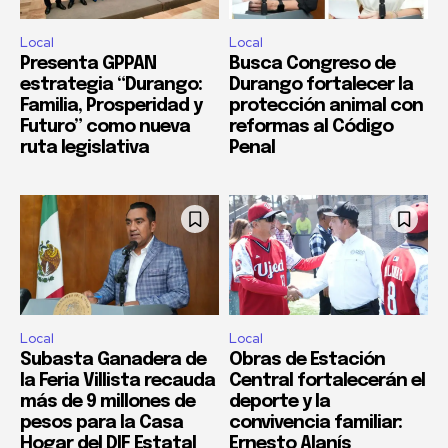
Local
Local
Presenta GPPAN
Busca Congreso de
estrategia “Durango:
Durango fortalecer la
Familia, Prosperidad y
protección animal con
Futuro” como nueva
reformas al Código
ruta legislativa
Penal
Local
Local
Subasta Ganadera de
Obras de Estación
la Feria Villista recauda
Central fortalecerán el
más de 9 millones de
deporte y la
pesos para la Casa
convivencia familiar:
Hogar del DIF Estatal
Ernesto Alanís