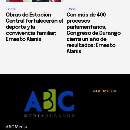
Local
Local
Obras de Estación
Con más de 400
Central fortalecerán el
procesos
deporte y la
parlamentarios,
convivencia familiar:
Congreso de Durango
Ernesto Alanís
cierra un año de
resultados: Ernesto
Alanís
ABC MEDIA
ABC Media