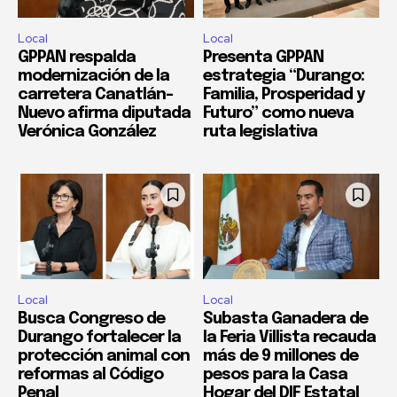
Local
Local
GPPAN respalda
Presenta GPPAN
modernización de la
estrategia “Durango:
carretera Canatlán–
Familia, Prosperidad y
Nuevo afirma diputada
Futuro” como nueva
Verónica González
ruta legislativa
Local
Local
Busca Congreso de
Subasta Ganadera de
Durango fortalecer la
la Feria Villista recauda
protección animal con
más de 9 millones de
reformas al Código
pesos para la Casa
Penal
Hogar del DIF Estatal