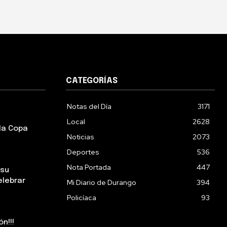
CATEGORÍAS
Notas del Día
3171
Local
2628
la Copa
Noticias
2073
Deportes
536
Nota Portada
447
 su
elebrar
Mi Diario de Durango
394
Policíaca
93
n!!!