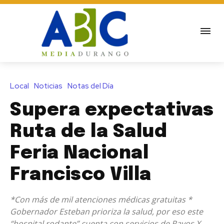
Local
Noticias
Notas del Día
Supera expectativas
Ruta de la Salud
Feria Nacional
Francisco Villa
*Con más de mil atenciones médicas gratuitas *
Gobernador Esteban prioriza la salud, por eso este
“hospital rodante” cuenta con servicios de Rayos X,