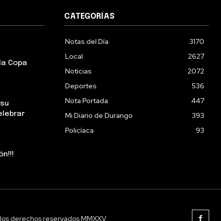
CATEGORÍAS
Notas del Día
3170
Local
2627
la Copa
Noticias
2072
Deportes
536
Nota Portada
447
 su
elebrar
Mi Diario de Durango
393
Policíaca
93
n!!!
 los derechos reservados MMXXV