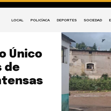
LOCAL
POLICÍACA
DEPORTES
SOCIEDAD
o Único
s de
ntensas