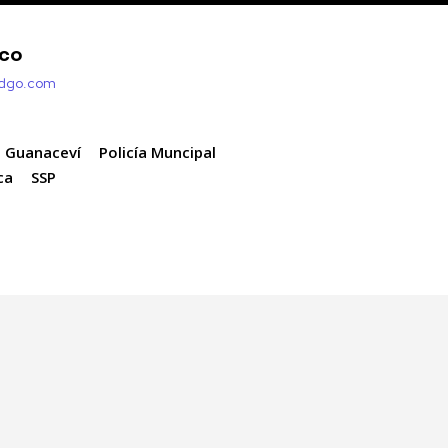
nco
adgo.com
Guanaceví
Policía Muncipal
ca
SSP