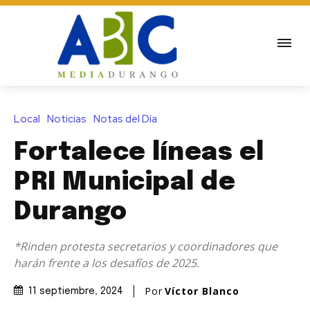
Local
Noticias
Notas del Día
Fortalece líneas el
PRI Municipal de
Durango
*Rinden protesta secretarios y coordinadores que
harán frente a los desafíos de 2025.
Por
Víctor Blanco
11 septiembre, 2024