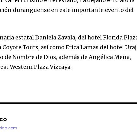
var el turismo en el estado, ha dejado en claro la
pación duranguense en este importante evento del
ria estatal Daniela Zavala, del hotel Florida Plaz
a Coyote Tours, así como Erica Lamas del hotel Ura
co de Nombre de Dios, además de Angélica Mena,
est Western Plaza Vizcaya.
nco
adgo.com