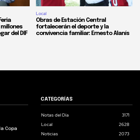
Local
eria
Obras de Estación Central
 millones
fortalecerán el deporte y la
gar del DIF
convivencia familiar: Ernesto Alanís
CATEGORÍAS
Notas del Día
3171
Local
2628
la Copa
Noticias
2073